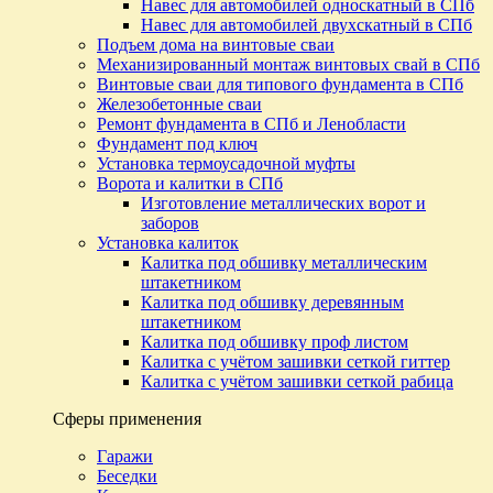
Навес для автомобилей односкатный в СПб
Навес для автомобилей двухскатный в СПб
Подъем дома на винтовые сваи
Механизированный монтаж винтовых свай в СПб
Винтовые сваи для типового фундамента в СПб
Железобетонные сваи
Ремонт фундамента в СПб и Ленобласти
Фундамент под ключ
Установка термоусадочной муфты
Ворота и калитки в СПб
Изготовление металлических ворот и
заборов
Установка калиток
Калитка под обшивку металлическим
штакетником
Калитка под обшивку деревянным
штакетником
Калитка под обшивку проф листом
Калитка с учётом зашивки сеткой гиттер
Калитка с учётом зашивки сеткой рабица
Сферы применения
Гаражи
Беседки