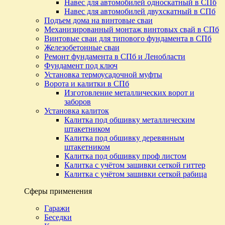
Навес для автомобилей односкатный в СПб
Навес для автомобилей двухскатный в СПб
Подъем дома на винтовые сваи
Механизированный монтаж винтовых свай в СПб
Винтовые сваи для типового фундамента в СПб
Железобетонные сваи
Ремонт фундамента в СПб и Ленобласти
Фундамент под ключ
Установка термоусадочной муфты
Ворота и калитки в СПб
Изготовление металлических ворот и
заборов
Установка калиток
Калитка под обшивку металлическим
штакетником
Калитка под обшивку деревянным
штакетником
Калитка под обшивку проф листом
Калитка с учётом зашивки сеткой гиттер
Калитка с учётом зашивки сеткой рабица
Сферы применения
Гаражи
Беседки