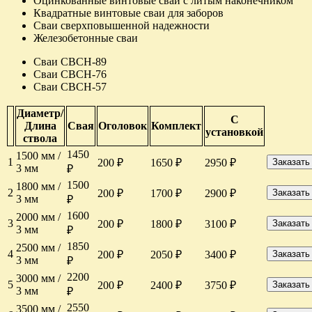
Оцинкованные винтовые сваи с литым наконечником
Квадратные винтовые сваи для заборов
Сваи сверхповышенной надежности
Железобетонные сваи
Сваи СВСН-89
Сваи СВСН-76
Сваи СВСН-57
Диаметр/
С
Длина
Свая
Оголовок
Комплект
установкой
ствола
1450
1500 мм /
1
200 ₽
1650 ₽
2950 ₽
Заказать
3 мм
₽
1500
1800 мм /
2
200 ₽
1700 ₽
2900 ₽
Заказать
3 мм
₽
1600
2000 мм /
3
200 ₽
1800 ₽
3100 ₽
Заказать
3 мм
₽
1850
2500 мм /
4
200 ₽
2050 ₽
3400 ₽
Заказать
3 мм
₽
2200
3000 мм /
5
200 ₽
2400 ₽
3750 ₽
Заказать
3 мм
₽
2550
3500 мм /