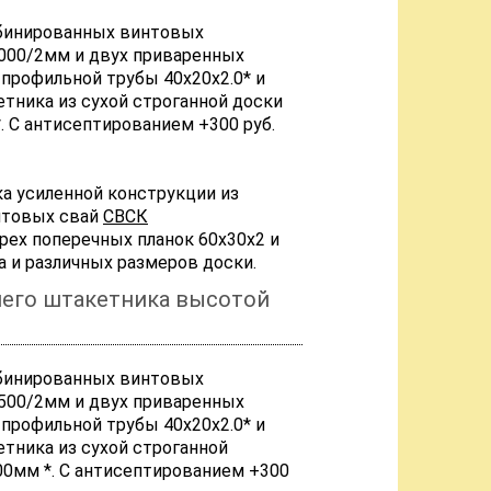
мбинированных винтовых
000/2мм и двух приваренных
 профильной трубы 40х20х2.0* и
тника из сухой строганной доски
 С антисептированием +300 руб.
ка усиленной конструкции из
нтовых свай
СВСК
трех поперечных планок 60х30х2 и
а и различных размеров доски.
него штакетника высотой
мбинированных винтовых
500/2мм и двух приваренных
 профильной трубы 40х20х2.0* и
тника из сухой строганной
0мм *. С антисептированием +300