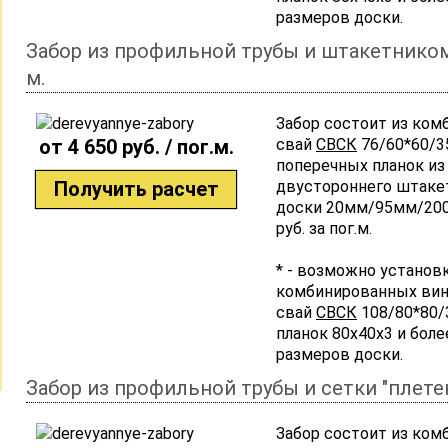
размеров доски.
Забор из профильной трубы и штакетником
м.
Забор состоит из ко
от 4 650 руб. / пог.м.
свай
СВСК
76/60*60/3
поперечных планок из
Получить расчет
двустороннего штакет
доски 20мм/95мм/200
руб. за пог.м.
* - возможно установ
комбинированных ви
свай
СВСК
108/80*80/
планок 80х40х3 и боле
размеров доски.
Забор из профильной трубы и сетки "плете
Забор состоит из ко