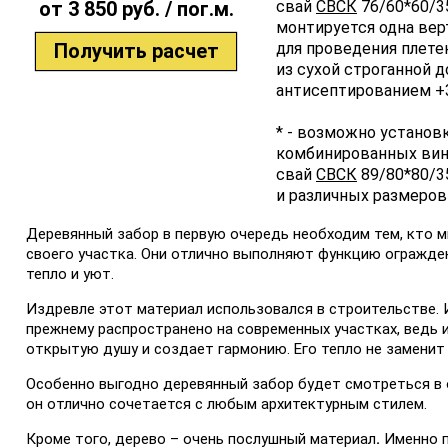
от 3 850 руб. / пог.м.
свай
СВСК
76/60*60/3
монтируется одна вер
Получить расчет
для проведения плет
из сухой строганной 
антисептированием +30
* - возможно установ
комбинированных ви
свай
СВСК
89/80*80/3
и различных размеров
Деревянный забор в первую очередь необходим тем, кто м
своего участка. Они отлично выполняют функцию огражден
тепло и уют.
Издревле этот материал использовался в строительстве. И
прежнему распространено на современных участках, ведь 
открытую душу и создает гармонию. Его тепло не заменит 
Особенно выгодно деревянный забор будет смотреться в 
он отлично сочетается с любым архитектурным стилем.
Кроме того, дерево – очень послушный материал
.
Именно п