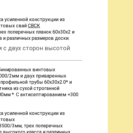
ка усиленной конструкции из
нтовых свай
СВСК
рех поперечных планок 60х30х2 и
а и различных размеров доски.
 с двух сторон высотой
мбинированных винтовых
000/2мм и двух приваренных
 профильной трубы 60х30х2.0* и
ника из сухой строганной
0мм *. С антисептированием +300
ка усиленной конструкции из
нтовых
3500/3мм, трех поперечных
е высокого класса и различных