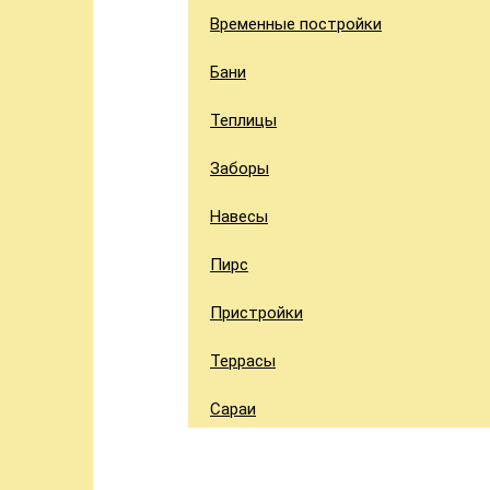
Временные постройки
Бани
Теплицы
Заборы
Навесы
Пирс
Пристройки
Террасы
Сараи