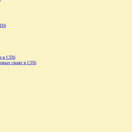
СПб
м в СПб
овых сваях в СПб