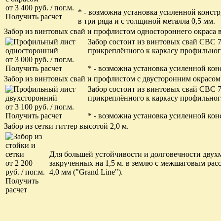
от 3 400 руб. / пог.м.
* - возможна установка усиленной конс
Получить расчет
в три ряда и с толщиной металла 0,5 мм.
Забор из винтовых свай и профлистом одностороннего окраса в
Забор состоит из винтовых свай СВС 7
прикреплённого к каркасу профильного
от 3 000 руб. / пог.м.
Получить расчет
* - возможна установка усиленной кон
Забор из винтовых свай и профлистом с двусторонним окрасом
Забор состоит из винтовых свай СВС 7
прикреплённого к каркасу профильного
от 3 100 руб. / пог.м.
Получить расчет
* - возможна установка усиленной кон
Забор из сетки гиттер высотой 2,0 м.
Для большей устойчивости и долговечности двух
от 2 200
закрученных на 1,5 м. в землю с межшаговым рас
руб. / пог.м.
4,0 мм ("Grand Line").
Получить
расчет