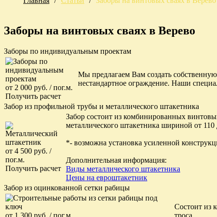
Главная
/
Статьи
/
Заборы на винтовых сваях в Верево
Заборы на винтовых сваях в Верево
Заборы по индивидуальным проектам
Мы предлагаем Вам создать собственную
нестандартное ограждение. Наши специа
от 2 000 руб. / пог.м.
Получить расчет
Забор из профильной трубы и металлического штакетника
Забор состоит из комбинированных винтовых
металлического штакетника шириной от 110 д
*- возможна установка усиленной конструкц
от 4 500 руб. /
пог.м.
Дополнительная информация:
Получить расчет
Виды металлического штакетника
Цены на евроштакетник
Забор из оцинкованной сетки рабицы
Состоит из 
от 1 300 руб. / пог.м.
троса.