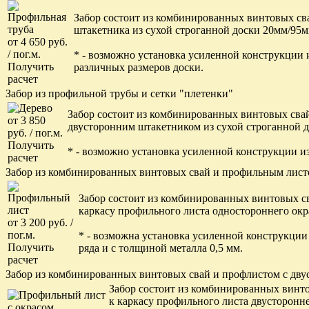
Забор состоит из комбинированных винтовых с
штакетника из сухой строганной доски 20мм/95мм
от 4 650 руб.
/ пог.м.
* - возможно установка усиленной конструкции
Получить
различных размеров доски.
расчет
Забор из профильной трубы и сетки "плетенки"
Забор состоит из комбинированных винтовых св
от 3 850
двусторонним штакетником из сухой строганной д
руб. / пог.м.
Получить
* - возможно установка усиленной конструкции 
расчет
Забор из комбинированных винтовых свай и профильным листо
Забор состоит из комбинированных винтовых св
каркасу профильного листа одностороннего окр
от 3 200 руб. /
пог.м.
* - возможна установка усиленной конструкци
Получить
ряда и с толщиной металла 0,5 мм.
расчет
Забор из комбинированных винтовых свай и профлистом с дву
Забор состоит из комбинированных винто
к каркасу профильного листа двусторонне