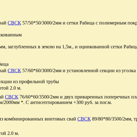
свай
СВСК
57/50*50/3000/2мм и сетки Рабица с полимерным покр
инкованным
5мм, заглубленных в землю на 1,5м., и оцинкованной сетки Раб
бица
свай
СВСК
57/60*60/3000/2мм и установленной секции из уголка 
рукции из профильной трубы
той 2.0 м.
вай
СВСК
76/60*60/3500/2мм и двух приваренных поперечных пл
/2000мм *. С антисептированием +300 руб. за пог.м.
 из комбинированных винтовых свай
СВСК
89/80*80/3500/2мм, т
ой 2.0 м.