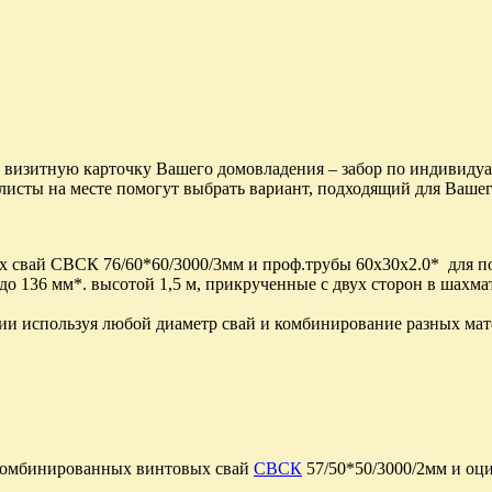
 визитную карточку Вашего домовладения – забор по индивидуа
листы на месте помогут выбрать вариант, подходящий для Ваше
 свай СВСК 76/60*60/3000/3мм и проф.трубы 60х30х2.0* для по
о 136 мм*. высотой 1,5 м, прикрученные с двух сторон в шахма
ии используя любой диаметр свай и комбинирование разных мат
комбинированных винтовых свай
СВСК
57/50*50/3000/2мм и оц