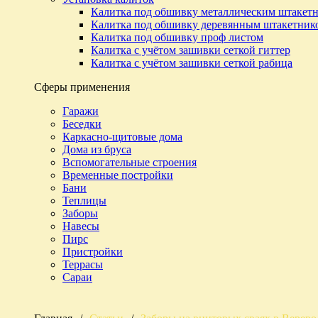
Калитка под обшивку металлическим штакет
Калитка под обшивку деревянным штакетник
Калитка под обшивку проф листом
Калитка с учётом зашивки сеткой гиттер
Калитка с учётом зашивки сеткой рабица
Сферы применения
Гаражи
Беседки
Каркасно-щитовые дома
Дома из бруса
Вспомогательные строения
Временные постройки
Бани
Теплицы
Заборы
Навесы
Пирс
Пристройки
Террасы
Сараи