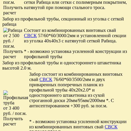
пог.м.
сетки Рабица или сетки с полимерным покрытием,
Получить
натянутой при помощи стального троса.
расчет
Забор из профильной трубы, секционный из уголка с сеткой
рабица
Состоит из комбинированных винтовых свай
от 2 500
СВСК
57/60*60/3000/2мм и установленной секции
руб. /
из уголка 40х40х3 с натянутой сеткой Рабица.
пог.м.
Получить
* - возможно установка усиленной конструкции из
расчет
профильной трубы
Забор из профильной трубы и одностороннего штакетника
высотой 2.0 м.
Забор состоит из комбинированных винтовых
свай
СВСК
76/60*60/3500/2мм и двух
приваренных поперечных планок из
профильной трубы 40х20х2.0* и
одностороннего штакетника из сухой
строганной доски 20мм/95мм/2000мм *. С
антисептированием +300 руб. за пог.м.
от 3 400
руб. / пог.м.
Получить
* - возможно установка усиленной конструкции
расчет
из комбинированных винтовых свай
СВСК