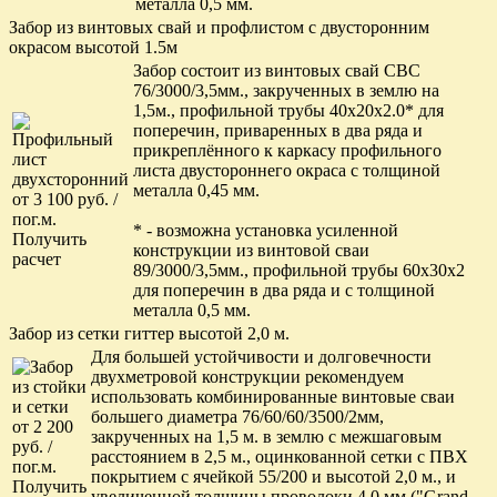
металла 0,5 мм.
Забор из винтовых свай и профлистом с двусторонним
окрасом высотой 1.5м
Забор состоит из винтовых свай СВС
76/3000/3,5мм., закрученных в землю на
1,5м., профильной трубы 40х20х2.0* для
поперечин, приваренных в два ряда и
прикреплённого к каркасу профильного
листа двустороннего окраса с толщиной
металла 0,45 мм.
от 3 100 руб. /
пог.м.
* - возможна установка усиленной
Получить
конструкции из винтовой сваи
расчет
89/3000/3,5мм., профильной трубы 60х30х2
для поперечин в два ряда и с толщиной
металла 0,5 мм.
Забор из сетки гиттер высотой 2,0 м.
Для большей устойчивости и долговечности
двухметровой конструкции рекомендуем
использовать комбинированные винтовые сваи
большего диаметра 76/60/60/3500/2мм,
от 2 200
закрученных на 1,5 м. в землю с межшаговым
руб. /
расстоянием в 2,5 м., оцинкованной сетки с ПВХ
пог.м.
покрытием с ячейкой 55/200 и высотой 2,0 м., и
Получить
увеличенной толщины проволоки 4,0 мм ("Grand