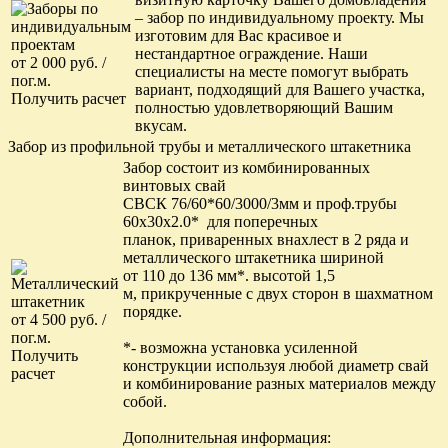
– забор по индивидуальному проекту. Мы
изготовим для Вас красивое и
нестандартное ограждение. Наши
от 2 000 руб. /
специалисты на месте помогут выбрать
пог.м.
вариант, подходящий для Вашего участка,
Получить расчет
полностью удовлетворяющий Вашим
вкусам.
Забор из профильной трубы и металлического штакетника
Забор состоит из комбинированных
винтовых свай
СВСК 76/60*60/3000/3мм и проф.трубы
60х30х2.0* для поперечных
планок, приваренных внахлест в 2 ряда и
металлического штакетника шириной
от 110 до 136 мм*. высотой 1,5
м, прикрученные с двух сторон в шахматном
порядке.
от 4 500 руб. /
пог.м.
*- возможна установка усиленной
Получить
конструкции используя любой диаметр свай
расчет
и комбинирование разных материалов между
собой.
Дополнительная информация: