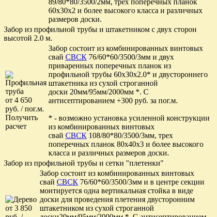
89/80*80/3500/2мм, трех поперечных планок
60х30х2 и более высокого класса и различных
размеров доски.
Забор из профильной трубы и штакетником с двух сторон
высотой 2.0 м.
Забор состоит из комбинированных винтовых
свай
СВСК
76/60*60/3500/3мм и двух
приваренных поперечных планок из
профильной трубы 60х30х2.0* и двустороннего
штакетника из сухой строганной
доски 20мм/95мм/2000мм *. С
от 4 650
антисептированием +300 руб. за пог.м.
руб. / пог.м.
Получить
* - возможно установка усиленной конструкции
расчет
из комбинированных винтовых
свай
СВСК
108/80*80/3500/3мм, трех
поперечных планок 80х40х3 и более высокого
класса и различных размеров доски.
Забор из профильной трубы и сетки "плетенки"
Забор состоит из комбинированных винтовых
свай
СВСК
76/60*60/3500/3мм и в центре секции
монтируется одна вертикальная стойка в виде
доски для проведения плетения двусторонним
от 3 850
штакетником из сухой строганной
руб. /
доски20мм/95мм/2000мм *. С антисептированием