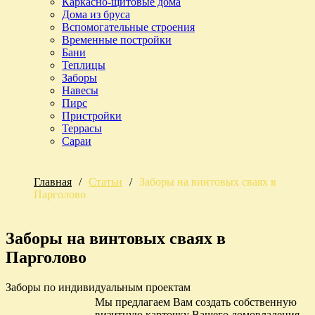
Каркасно-щитовые дома
Дома из бруса
Вспомогательные строения
Временные постройки
Бани
Теплицы
Заборы
Навесы
Пирс
Пристройки
Террасы
Сараи
Главная
/
Статьи
/
Заборы на винтовых сваях в
Парголово
Заборы на винтовых сваях в
Парголово
Заборы по индивидуальным проектам
Мы предлагаем Вам создать собственную
визитную карточку Вашего домовладения