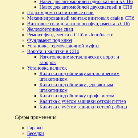
Навес для автомобилей односкатный в СПб
Навес для автомобилей двухскатный в СПб
Подъем дома на винтовые сваи
Механизированный монтаж винтовых свай в СПб
Винтовые сваи для типового фундамента в СПб
Железобетонные сваи
Ремонт фундамента в СПб и Ленобласти
Фундамент под ключ
Установка термоусадочной муфты
Ворота и калитки в СПб
Изготовление металлических ворот и
заборов
Установка калиток
Калитка под обшивку металлическим
штакетником
Калитка под обшивку деревянным
штакетником
Калитка под обшивку проф листом
Калитка с учётом зашивки сеткой гиттер
Калитка с учётом зашивки сеткой рабица
Сферы применения
Гаражи
Беседки