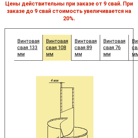
Цены действительны при заказе от 9 свай. При
заказе до 9 свай стоимость увеличивается на
20%.
Винтовая
Винтовая
Винтовая
Винтовая
Ви
свая 133
свая 108
свая 89
свая 76
св
мм
мм
мм
мм
м