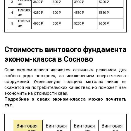
3
3600 ₽
300 ₽
3900 ₽
5200 ₽
мм
133/3000
4
4250 ₽
300 ₽
4550 ₽
5850 ₽
мм
133/3500
5
4950 ₽
300 ₽
5250 ₽
6600 ₽
мм
Стоимость винтового фундамента
эконом-класса в Сосново
Сваи эконом-класса являются отличным решением для
любого рода построек, за исключением сверхтяжелых
сооружений. Уменьшенyая толщина металла никак не
скажется на потребительских качеcтвах, но поможет Вам
экономить на стоимости сваи.
Подробнее о сваях эконом-класса можно почитать
тут
Винтовая
Винтовая
Винтовая
Винтовая