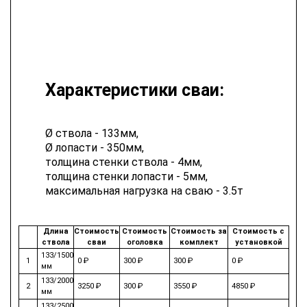
Характеристики сваи:
Ø ствола - 133мм,
Ø лопасти - 350мм,
толщина стенки ствола - 4мм,
толщина стенки лопасти - 5мм,
максимальная нагрузка на сваю - 3.5т
Длина
Стоимость
Стоимость
Стоимость за
Стоимость с
ствола
сваи
оголовка
комплект
установкой
133/1500
1
0 ₽
300 ₽
300 ₽
0 ₽
мм
133/2000
2
3250 ₽
300 ₽
3550 ₽
4850 ₽
мм
133/2500