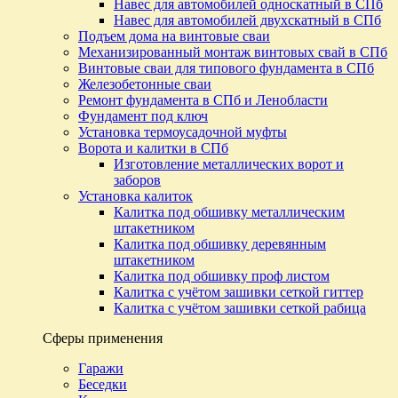
Навес для автомобилей односкатный в СПб
Навес для автомобилей двухскатный в СПб
Подъем дома на винтовые сваи
Механизированный монтаж винтовых свай в СПб
Винтовые сваи для типового фундамента в СПб
Железобетонные сваи
Ремонт фундамента в СПб и Ленобласти
Фундамент под ключ
Установка термоусадочной муфты
Ворота и калитки в СПб
Изготовление металлических ворот и
заборов
Установка калиток
Калитка под обшивку металлическим
штакетником
Калитка под обшивку деревянным
штакетником
Калитка под обшивку проф листом
Калитка с учётом зашивки сеткой гиттер
Калитка с учётом зашивки сеткой рабица
Сферы применения
Гаражи
Беседки