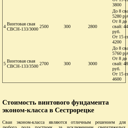
3800
До 8 св
5280 ру
От 8 до
Винтовая свая
4
2500
300
2800
свай: 4
СВСН-133/3000
руб.
От 15 с
4200
До 8 св
5760 ру
От 8 до
Винтовая свая
5
2700
300
3000
свай: 4
СВСН-133/3500
руб.
От 15 с
4600
Стоимость винтового фундамента
эконом-класса в Сестрорецке
Сваи эконом-класса являются отличным решением для
любого рода построек, за исключением сверхтяжелых