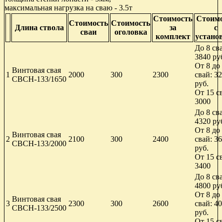
максимальная нагрузка на сваю - 3.5т
Стоимость
Стоим
Стоимость
Стоимость
Длина ствола
за
с
сваи
оголовка
комплект
устано
До 8 св
3840 ру
От 8 до
Винтовая свая
1
2000
300
2300
свай: 3
СВСН-133/1650
руб.
От 15 с
3000
До 8 св
4320 ру
От 8 до
Винтовая свая
2
2100
300
2400
свай: 3
СВСН-133/2000
руб.
От 15 с
3400
До 8 св
4800 ру
От 8 до
Винтовая свая
3
2300
300
2600
свай: 4
СВСН-133/2500
руб.
От 15 с