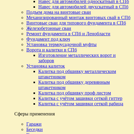
Навес для автомобилей односкатный в СПб
Навес для автомобилей двухскатный в СПб
Подъем дома на винтовые сваи
Механизированный монтаж винтовых свай в СПб
Винтовые сваи для типового фундамента в СПб
Железобетонные сваи
Ремонт фундамента в СПб и Ленобласти
Фундамент под ключ
Установка термоусадочной муфты
Ворота и калитки в СПб
Изготовление металлических ворот и
заборов
Установка калиток
Калитка под обшивку металлическим
штакетником
Калитка под обшивку деревянным
штакетником
Калитка под обшивку проф листом
Калитка с учётом зашивки сеткой гиттер
Калитка с учётом зашивки сеткой рабица
Сферы применения
Гаражи
Беседки