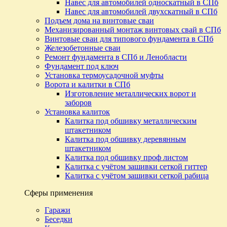
Навес для автомобилей односкатный в СПб
Навес для автомобилей двухскатный в СПб
Подъем дома на винтовые сваи
Механизированный монтаж винтовых свай в СПб
Винтовые сваи для типового фундамента в СПб
Железобетонные сваи
Ремонт фундамента в СПб и Ленобласти
Фундамент под ключ
Установка термоусадочной муфты
Ворота и калитки в СПб
Изготовление металлических ворот и
заборов
Установка калиток
Калитка под обшивку металлическим
штакетником
Калитка под обшивку деревянным
штакетником
Калитка под обшивку проф листом
Калитка с учётом зашивки сеткой гиттер
Калитка с учётом зашивки сеткой рабица
Сферы применения
Гаражи
Беседки