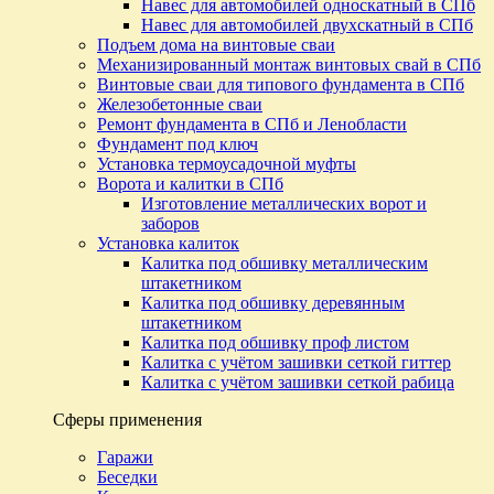
Навес для автомобилей односкатный в СПб
Навес для автомобилей двухскатный в СПб
Подъем дома на винтовые сваи
Механизированный монтаж винтовых свай в СПб
Винтовые сваи для типового фундамента в СПб
Железобетонные сваи
Ремонт фундамента в СПб и Ленобласти
Фундамент под ключ
Установка термоусадочной муфты
Ворота и калитки в СПб
Изготовление металлических ворот и
заборов
Установка калиток
Калитка под обшивку металлическим
штакетником
Калитка под обшивку деревянным
штакетником
Калитка под обшивку проф листом
Калитка с учётом зашивки сеткой гиттер
Калитка с учётом зашивки сеткой рабица
Сферы применения
Гаражи
Беседки