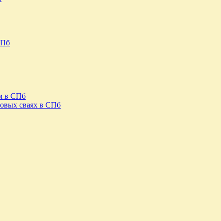
СПб
м в СПб
овых сваях в СПб