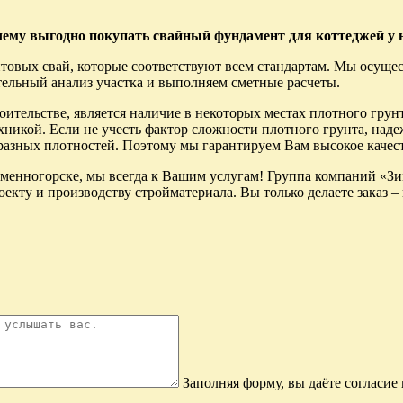
ему выгодно покупать cвайный фундамент для коттеджей у 
товых свай, которые соответствуют всем стандартам. Мы осуще
ельный анализ участка и выполняем сметные расчеты.
тельстве, является наличие в некоторых местах плотного грунта
икой. Если не учесть фактор сложности плотного грунта, наде
азных плотностей. Поэтому мы гарантируем Вам высокое качес
менногорске, мы всегда к Вашим услугам! Группа компаний «Зи
екту и производству стройматериала. Вы только делаете заказ –
Заполняя форму, вы даёте согласи