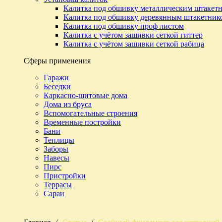
Калитка под обшивку металлическим штакет
Калитка под обшивку деревянным штакетник
Калитка под обшивку проф листом
Калитка с учётом зашивки сеткой гиттер
Калитка с учётом зашивки сеткой рабица
Сферы применения
Гаражи
Беседки
Каркасно-щитовые дома
Дома из бруса
Вспомогательные строения
Временные постройки
Бани
Теплицы
Заборы
Навесы
Пирс
Пристройки
Террасы
Сараи