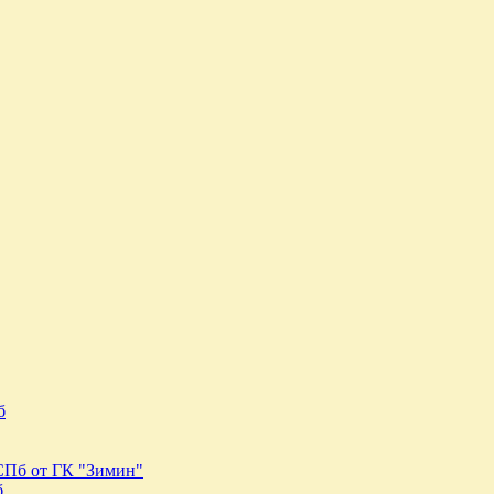
б
 СПб от ГК "Зимин"
б