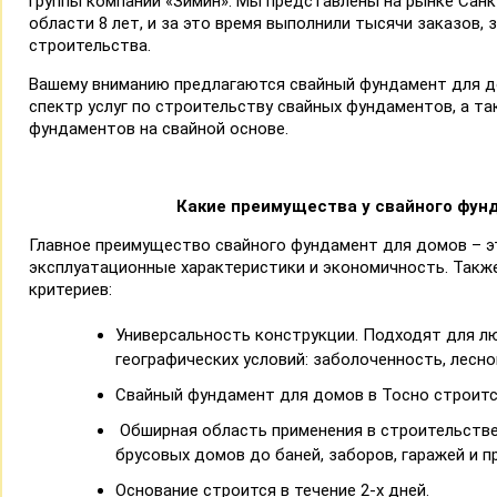
группы компаний «Зимин». Мы представлены на рынке Санк
области 8 лет, и за это время выполнили тысячи заказов,
строительства.
Вашему вниманию предлагаются свайный фундамент для д
спектр услуг по строительству свайных фундаментов, а т
фундаментов на свайной основе.
Какие преимущества у свайного фун
Главное преимущество свайного фундамент для домов – э
эксплуатационные характеристики и экономичность. Также
критериев:
Универсальность конструкции. Подходят для л
географических условий: заболоченность, лесной
Свайный фундамент для домов в Тосно строится
Обширная область применения в строительстве.
брусовых домов до баней, заборов, гаражей и пр
Основание строится в течение 2-х дней.