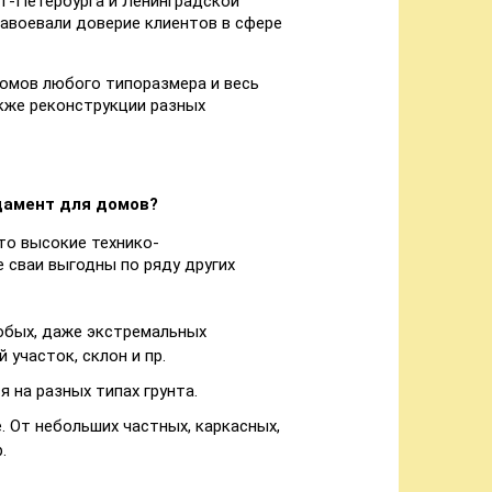
т-Петербурга и Ленинградской
 завоевали доверие клиентов в сфере
омов любого типоразмера и весь
акже реконструкции разных
дамент для домов?
то высокие технико-
 сваи выгодны по ряду других
юбых, даже экстремальных
 участок, склон и пр.
 на разных типах грунта.
 От небольших частных, каркасных,
.