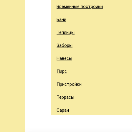
Временные постройки
Бани
Теплицы
Заборы
Навесы
Пирс
Пристройки
Террасы
Сараи