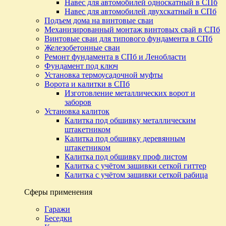
Навес для автомобилей односкатный в СПб
Навес для автомобилей двухскатный в СПб
Подъем дома на винтовые сваи
Механизированный монтаж винтовых свай в СПб
Винтовые сваи для типового фундамента в СПб
Железобетонные сваи
Ремонт фундамента в СПб и Ленобласти
Фундамент под ключ
Установка термоусадочной муфты
Ворота и калитки в СПб
Изготовление металлических ворот и
заборов
Установка калиток
Калитка под обшивку металлическим
штакетником
Калитка под обшивку деревянным
штакетником
Калитка под обшивку проф листом
Калитка с учётом зашивки сеткой гиттер
Калитка с учётом зашивки сеткой рабица
Сферы применения
Гаражи
Беседки