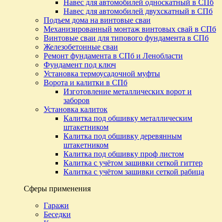
Навес для автомобилей односкатный в СПб
Навес для автомобилей двухскатный в СПб
Подъем дома на винтовые сваи
Механизированный монтаж винтовых свай в СПб
Винтовые сваи для типового фундамента в СПб
Железобетонные сваи
Ремонт фундамента в СПб и Ленобласти
Фундамент под ключ
Установка термоусадочной муфты
Ворота и калитки в СПб
Изготовление металлических ворот и
заборов
Установка калиток
Калитка под обшивку металлическим
штакетником
Калитка под обшивку деревянным
штакетником
Калитка под обшивку проф листом
Калитка с учётом зашивки сеткой гиттер
Калитка с учётом зашивки сеткой рабица
Сферы применения
Гаражи
Беседки