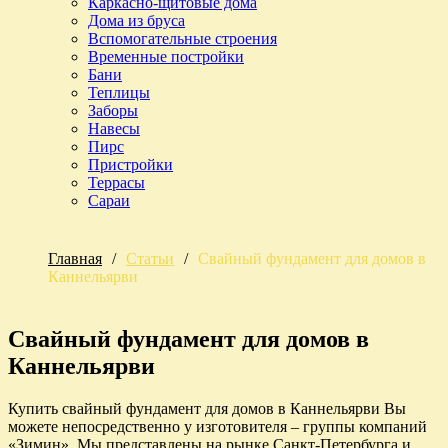
Каркасно-щитовые дома
Дома из бруса
Вспомогательные строения
Временные постройки
Бани
Теплицы
Заборы
Навесы
Пирс
Пристройки
Террасы
Сараи
Главная
/
Статьи
/
Свайный фундамент для домов в
Каннельярви
Свайный фундамент для домов в
Каннельярви
Купить свайный фундамент для домов в Каннельярви Вы
можете непосредственно у изготовителя – группы компаний
«Зимин». Мы представлены на рынке Санкт-Петербурга и