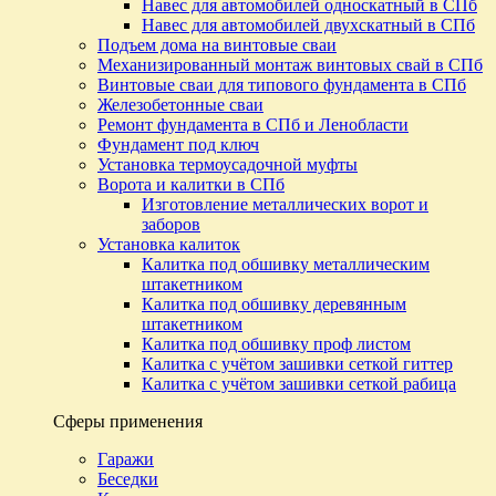
Навес для автомобилей односкатный в СПб
Навес для автомобилей двухскатный в СПб
Подъем дома на винтовые сваи
Механизированный монтаж винтовых свай в СПб
Винтовые сваи для типового фундамента в СПб
Железобетонные сваи
Ремонт фундамента в СПб и Ленобласти
Фундамент под ключ
Установка термоусадочной муфты
Ворота и калитки в СПб
Изготовление металлических ворот и
заборов
Установка калиток
Калитка под обшивку металлическим
штакетником
Калитка под обшивку деревянным
штакетником
Калитка под обшивку проф листом
Калитка с учётом зашивки сеткой гиттер
Калитка с учётом зашивки сеткой рабица
Сферы применения
Гаражи
Беседки