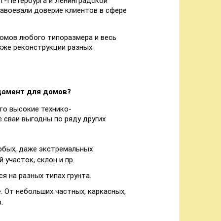
т-Петербурга и Ленинградской
 завоевали доверие клиентов в сфере
омов любого типоразмера и весь
акже реконструкции разных
дамент для домов?
то высокие технико-
 сваи выгодны по ряду других
юбых, даже экстремальных
 участок, склон и пр.
я на разных типах грунта.
 От небольших частных, каркасных,
.