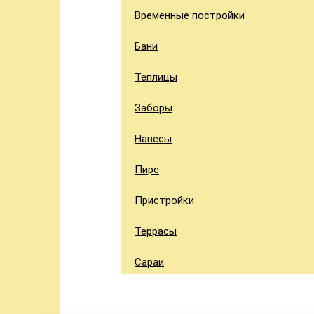
Временные постройки
Бани
Теплицы
Заборы
Навесы
Пирс
Пристройки
Террасы
Сараи