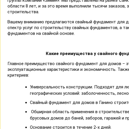
группы компаний «Зимин». Мы представлены на рынке Санк
области 8 лет, и за это время выполнили тысячи заказов,
строительства.
Вашему вниманию предлагаются свайный фундамент для д
спектр услуг по строительству свайных фундаментов, а т
фундаментов на свайной основе.
Какие преимущества у свайного фун
Главное преимущество свайного фундамент для домов – э
эксплуатационные характеристики и экономичность. Также
критериев:
Универсальность конструкции. Подходят для л
географических условий: заболоченность, лесной
Свайный фундамент для домов в Ганино строитс
Обширная область применения в строительстве.
брусовых домов до баней, заборов, гаражей и пр
Основание строится в течение 2-х дней.