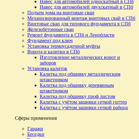
Навес для автомобилей односкатный в СПб
Навес для автомобилей двухскатный в СПб
Подъем дома на винтовые сваи
Механизированный монтаж винтовых свай в СПб
Винтовые сваи для типового фундамента в СПб
Железобетонные сваи
Ремонт фундамента в СПб и Ленобласти
Фундамент под ключ
Установка термоусадочной муфты
Ворота и калитки в СПб
Изготовление металлических ворот и
заборов
Установка калиток
Калитка под обшивку металлическим
штакетником
Калитка под обшивку деревянным
штакетником
Калитка под обшивку проф листом
Калитка с учётом зашивки сеткой гиттер
Калитка с учётом зашивки сеткой рабица
Сферы применения
Гаражи
Беседки