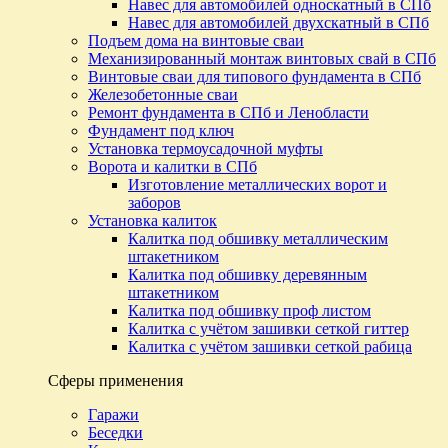
Навес для автомобилей односкатный в СПб
Навес для автомобилей двухскатный в СПб
Подъем дома на винтовые сваи
Механизированный монтаж винтовых свай в СПб
Винтовые сваи для типового фундамента в СПб
Железобетонные сваи
Ремонт фундамента в СПб и Ленобласти
Фундамент под ключ
Установка термоусадочной муфты
Ворота и калитки в СПб
Изготовление металлических ворот и
заборов
Установка калиток
Калитка под обшивку металлическим
штакетником
Калитка под обшивку деревянным
штакетником
Калитка под обшивку проф листом
Калитка с учётом зашивки сеткой гиттер
Калитка с учётом зашивки сеткой рабица
Сферы применения
Гаражи
Беседки