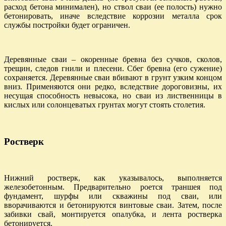
расход бетона минимален), но ствол сваи (ее полость) нужно
бетонировать, иначе вследствие коррозии металла срок
службы постройки будет ограничен.
Деревянные сваи – окоренные бревна без сучков, сколов,
трещин, следов гнили и плесени. Сбег бревна (его сужение)
сохраняется. Деревянные сваи вбивают в грунт узким концом
вниз. Применяются они редко, вследствие дороговизны, их
несущая способность невысока, но сваи из лиственницы в
кислых или солонцеватых грунтах могут стоять столетия.
Ростверк
Нижний ростверк, как указывалось, выполняется
железобетонным. Предварительно роется траншея под
фундамент, шурфы или скважины под сваи, или
вворачиваются и бетонируются винтовые сваи. Затем, после
забивки свай, монтируется опалубка, и лента ростверка
бетонируется.