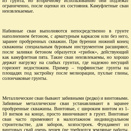
из грунта, но вторичному использованию они подлежат
ограниченно, после оценки их состояния. Камуфлетные сваи
неизвлекаемые.
Набивные сваи выполняются непосредственно в грунте
наполнением бетоном, с арматурным каркасом или без него,
заранее пробуренных скважин. При бурении нижний конец
скважины специальным буровым инструментом расширяют,
после заливки бетоном образуется «грибок», действующий
как камуфлетная пята. Такие сваи неизвлекаемы, но хорошо
держат нагрузку на слабых грунтах, где надежно несущий
горизонт недостижим. Пример – торфянистые грунты на
площадях под застройку после мелиорации, пухлые глины,
солончаковые грунты.
Металлические сваи бывают забивными (редко) и винтовыми.
Забивные металлические сваи устанавливают в заранее
пробуренные скважины. Винтовые, с широким винтом из 1-
10 витков на конце, просто ввинчивают в грунт. Винтовые
сваи часто применяют в малоэтажном индивидуальном
строительстве, для заборов, хозпостроек. Фундамент из
винтовых свай очень дешев (не требуются земляные работы,