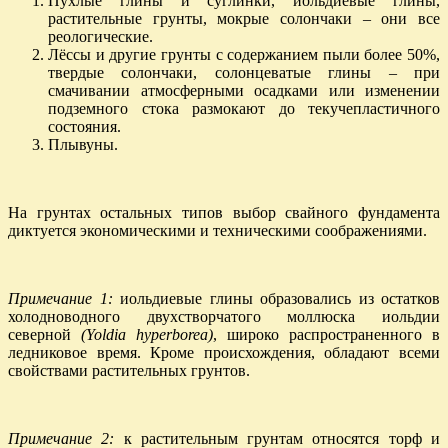
Пухлые глины и суглинки, иольдиевые глины,
растительные грунты, мокрые солончаки – они все
реологические.
Лёссы и другие грунты с содержанием пыли более 50%,
твердые солончаки, солонцеватые глины – при
смачивании атмосферными осадками или изменении
подземного стока размокают до текучепластичного
состояния.
Плывуны.
На грунтах остальных типов выбор свайного фундамента
диктуется экономическими и техническими соображениями.
Примечание 1:
иольдиевые глины образовались из остатков
холодноводного двухстворчатого моллюска иольдии
северной
(
Yoldia
hyperborea)
, широко распространенного в
ледниковое время. Кроме происхождения, обладают всеми
свойствами растительных грунтов.
Примечание 2:
к растительным грунтам относятся торф и