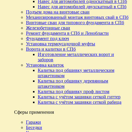
Навес для автомобилей односкатный в СПб
Навес для автомобилей двухскатный в СПб
Подъем дома на винтовые сваи
Механизированный монтаж винтовых свай в СПб
Винтовые сваи для типового фундамента в СПб
Железобетонные сваи
Ремонт фундамента в СПб и Ленобласти
Фундамент под ключ
Установка термоусадочной муфты
Ворота и калитки в СПб
Изготовление металлических ворот и
заборов
Установка калиток
Калитка под обшивку металлическим
штакетником
Калитка под обшивку деревянным
штакетником
Калитка под обшивку проф листом
Калитка с учётом зашивки сеткой гиттер
Калитка с учётом зашивки сеткой рабица
Сферы применения
Гаражи
Беседки