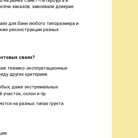
ы на рынке Санкт-Петербурга и
ысячи заказов, завоевали доверие
аях для бани любого типоразмера и
акже реконструкции разных
интовых сваях?
окие технико-эксплуатационные
яду других критериев:
юбых, даже экстремальных
 участок, склон и пр.
ются на разных типах грунта.
ции.