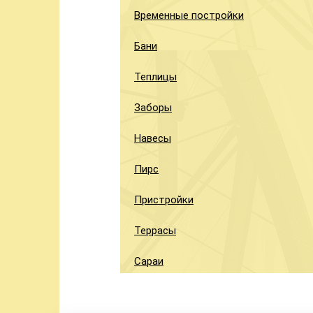
Временные постройки
Бани
Теплицы
Заборы
Навесы
Пирс
Пристройки
Террасы
Сараи