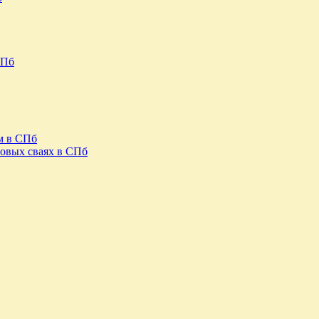
СПб
м в СПб
овых сваях в СПб