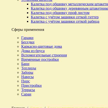
Калитка под обшивку металлическим штакет
Калитка под обшивку деревянным штакетник
Калитка под обшивку проф листом
Калитка с учётом зашивки сеткой гиттер
Калитка с учётом зашивки сеткой рабица
Сферы применения
Гаражи
Беседки
Каркасно-щитовые дома
Дома из бруса
Вспомогательные строения
Временные постройки
Бани
Теплицы
Заборы
Навесы
Пирс
Пристройки
Террасы
Сараи