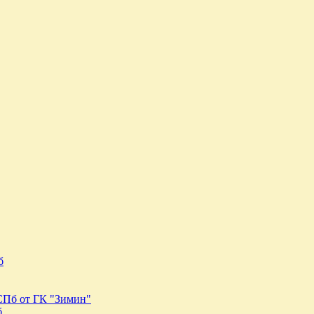
б
 СПб от ГК "Зимин"
б