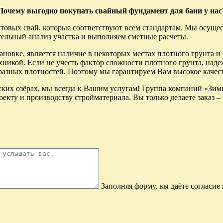
Почему выгодно покупать cвайный фундамент для бани у нас
товых свай, которые соответствуют всем стандартам. Мы осуще
ельный анализ участка и выполняем сметные расчеты.
овке, является наличие в некоторых местах плотного грунта и б
икой. Если не учесть фактор сложности плотного грунта, наде
азных плотностей. Поэтому мы гарантируем Вам высокое качес
ких озёрах, мы всегда к Вашим услугам! Группа компаний «Зими
екту и производству стройматериала. Вы только делаете заказ –
Заполняя форму, вы даёте согласи