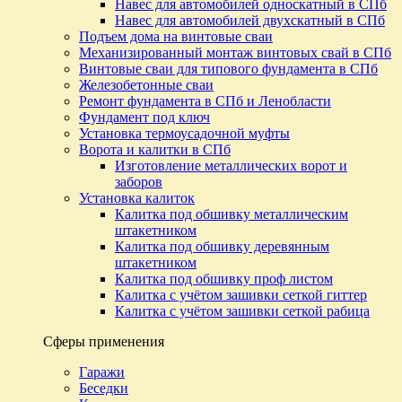
Навес для автомобилей односкатный в СПб
Навес для автомобилей двухскатный в СПб
Подъем дома на винтовые сваи
Механизированный монтаж винтовых свай в СПб
Винтовые сваи для типового фундамента в СПб
Железобетонные сваи
Ремонт фундамента в СПб и Ленобласти
Фундамент под ключ
Установка термоусадочной муфты
Ворота и калитки в СПб
Изготовление металлических ворот и
заборов
Установка калиток
Калитка под обшивку металлическим
штакетником
Калитка под обшивку деревянным
штакетником
Калитка под обшивку проф листом
Калитка с учётом зашивки сеткой гиттер
Калитка с учётом зашивки сеткой рабица
Сферы применения
Гаражи
Беседки