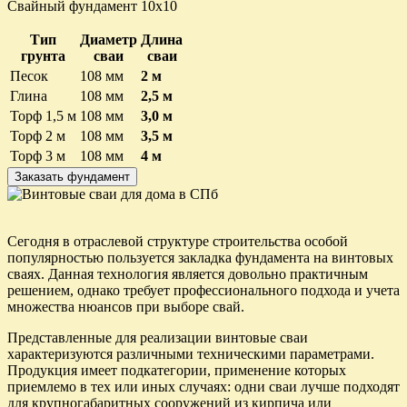
Свайный фундамент 10х10
Тип
Диаметр
Длина
грунта
сваи
сваи
Песок
108 мм
2 м
Глина
108 мм
2,5 м
Торф 1,5 м
108 мм
3,0 м
Торф 2 м
108 мм
3,5 м
Торф 3 м
108 мм
4 м
Заказать фундамент
Сегодня в отраслевой структуре строительства особой
популярностью пользуется закладка фундамента на винтовых
сваях. Данная технология является довольно практичным
решением, однако требует профессионального подхода и учета
множества нюансов при выборе свай.
Представленные для реализации винтовые сваи
характеризуются различными техническими параметрами.
Продукция имеет подкатегории, применение которых
приемлемо в тех или иных случаях: одни сваи лучше подходят
для крупногабаритных сооружений из кирпича или