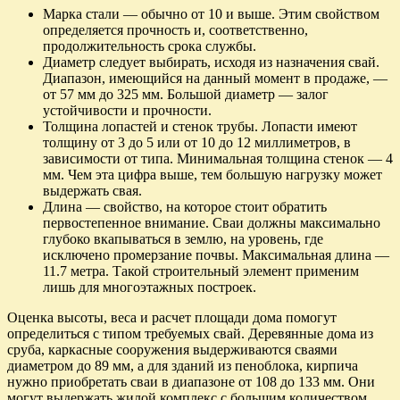
Марка стали — обычно от 10 и выше. Этим свойством
определяется прочность и, соответственно,
продолжительность срока службы.
Диаметр следует выбирать, исходя из назначения свай.
Диапазон, имеющийся на данный момент в продаже, —
от 57 мм до 325 мм. Большой диаметр — залог
устойчивости и прочности.
Толщина лопастей и стенок трубы. Лопасти имеют
толщину от 3 до 5 или от 10 до 12 миллиметров, в
зависимости от типа. Минимальная толщина стенок — 4
мм. Чем эта цифра выше, тем большую нагрузку может
выдержать свая.
Длина — свойство, на которое стоит обратить
первостепенное внимание. Сваи должны максимально
глубоко вкапываться в землю, на уровень, где
исключено промерзание почвы. Максимальная длина —
11.7 метра. Такой строительный элемент применим
лишь для многоэтажных построек.
Оценка высоты, веса и расчет площади дома помогут
определиться с типом требуемых свай. Деревянные дома из
сруба, каркасные сооружения выдерживаются сваями
диаметром до 89 мм, а для зданий из пеноблока, кирпича
нужно приобретать сваи в диапазоне от 108 до 133 мм. Они
могут выдержать жилой комплекс с большим количеством