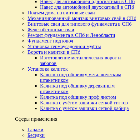
Навес для автомобилей односкатный в СПб
Навес для автомобилей двухскатный в СПб
Подъем дома на винтовые сваи
Механизированный монтаж винтовых свай в СПб
Винтовые сваи для типового фундамента в СПб
Железобетонные сваи
Ремонт фундамента в СПб и Ленобласти
Фундамент под ключ
Установка термоусадочной муфты
Ворота и калитки в СПб
Изготовление металлических ворот и
заборов
Установка калиток
Калитка под обшивку металлическим
штакетником
Калитка под обшивку деревянным
штакетником
Калитка под обшивку проф листом
Калитка с учётом зашивки сеткой гиттер
Калитка с учётом зашивки сеткой рабица
Сферы применения
Гаражи
Беседки